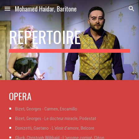
Mohamed Haidar, Baritone
Skip to main content
Skip to navigation
REPERTOIRE
OPERA
Bizet, Georges - Carmen, Escamillo
Bizet, Georges - Le docteur miracle, Podestat
Donizetti, Gaetano - L'elisir d'amore, Belcore
Gluck, Christoph Willibald - L'ivrogne corrigé, Cléon